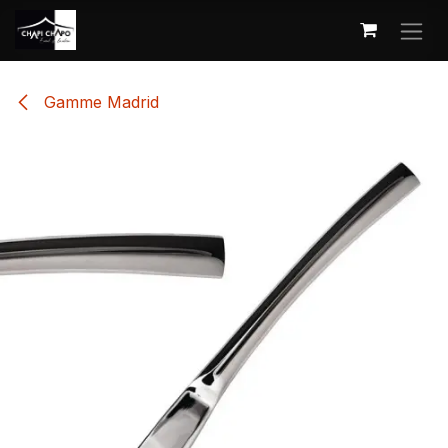
Se rendre au contenu
Gamme Madrid