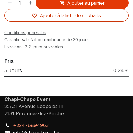
Ajouter au panier
Ajouter à la liste de souhaits
Conditions générales
Garantie satisfait ou remboursé de 30 jours
Livraison : 2-3 jours ouvrables
Prix
5 Jours
0,24 €
Chapi-Chapo Event
25/C1 Avenue Leopolds III
7131 Peronnes-lez-Binche
+32476894963
info@chapichapo.be